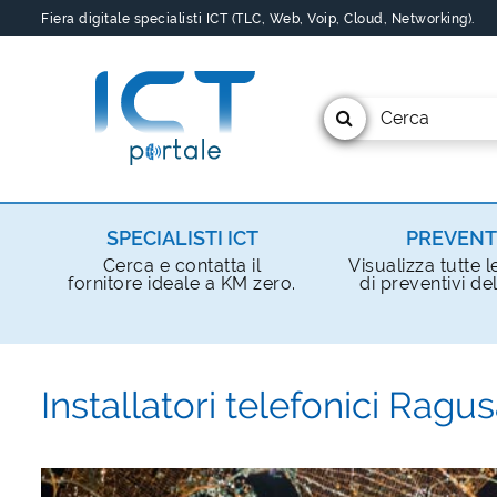
Fiera digitale specialisti ICT (TLC, Web, Voip, Cloud, Networking).
Cerca
SPECIALISTI ICT
PREVENT
Cerca e contatta il
Visualizza tutte l
fornitore ideale a KM zero.
di preventivi del
Installatori telefonici Ragu